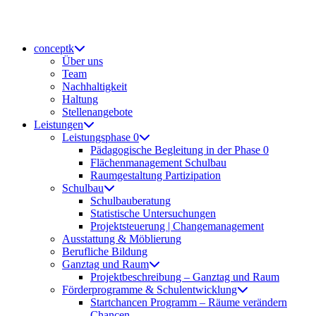
Zum
Inhalt
springen
conceptk
Über uns
Team
Nachhaltigkeit
Haltung
Stellenangebote
Leistungen
Leistungsphase 0
Pädagogische Begleitung in der Phase 0
Flächenmanagement Schulbau
Raumgestaltung Partizipation
Schulbau
Schulbauberatung
Statistische Untersuchungen
Projektsteuerung | Changemanagement
Ausstattung & Möblierung
Berufliche Bildung
Ganztag und Raum
Projektbeschreibung – Ganztag und Raum
Förderprogramme & Schulentwicklung
Startchancen Programm – Räume verändern
Chancen