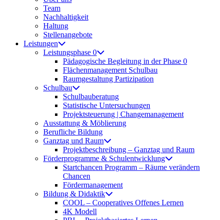
Team
Nachhaltigkeit
Haltung
Stellenangebote
Leistungen
Leistungsphase 0
Pädagogische Begleitung in der Phase 0
Flächenmanagement Schulbau
Raumgestaltung Partizipation
Schulbau
Schulbauberatung
Statistische Untersuchungen
Projektsteuerung | Changemanagement
Ausstattung & Möblierung
Berufliche Bildung
Ganztag und Raum
Projektbeschreibung – Ganztag und Raum
Förderprogramme & Schulentwicklung
Startchancen Programm – Räume verändern
Chancen
Fördermanagement
Bildung & Didaktik
COOL – Cooperatives Offenes Lernen
4K Modell