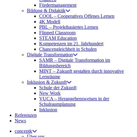
Fördermanagement
Bildung & Didaktik
COOL – Cooperatives Offenes Lernen
4K Modell
PBL – Projektbasiertes Lernen
Flipped Classroom
STEAM Education
Kompetenzen im 21. Jahrhundert
Chancengleichheit in Schulen
Digitale Transformation
SAMR – Digitale Transformation im
Bildungsbereich
MINT – Zukunft gestalten durch innovative
Lernräume
Inklusion & Zukunft
Schule der Zukunft
New Work
VUCA – Herangehensweisen in der
Schulraumplanung
Inklusion
Referenzen
News
conceptk
Über uns