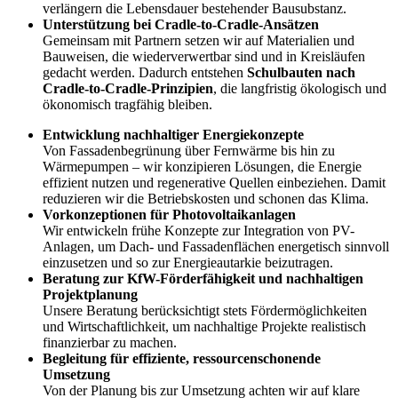
verlängern die Lebensdauer bestehender Bausubstanz.
Unterstützung bei Cradle-to-Cradle-Ansätzen
Gemeinsam mit Partnern setzen wir auf Materialien und
Bauweisen, die wiederverwertbar sind und in Kreisläufen
gedacht werden. Dadurch entstehen
Schulbauten nach
Cradle-to-Cradle-Prinzipien
, die langfristig ökologisch und
ökonomisch tragfähig bleiben.
Entwicklung nachhaltiger Energiekonzepte
Von Fassadenbegrünung über Fernwärme bis hin zu
Wärmepumpen – wir konzipieren Lösungen, die Energie
effizient nutzen und regenerative Quellen einbeziehen. Damit
reduzieren wir die Betriebskosten und schonen das Klima.
Vorkonzeptionen für Photovoltaikanlagen
Wir entwickeln frühe Konzepte zur Integration von PV-
Anlagen, um Dach- und Fassadenflächen energetisch sinnvoll
einzusetzen und so zur Energieautarkie beizutragen.
Beratung zur KfW-Förderfähigkeit und nachhaltigen
Projektplanung
Unsere Beratung berücksichtigt stets Fördermöglichkeiten
und Wirtschaftlichkeit, um nachhaltige Projekte realistisch
finanzierbar zu machen.
Begleitung für effiziente, ressourcenschonende
Umsetzung
Von der Planung bis zur Umsetzung achten wir auf klare