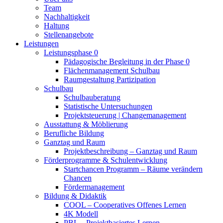
Team
Nachhaltigkeit
Haltung
Stellenangebote
Leistungen
Leistungsphase 0
Pädagogische Begleitung in der Phase 0
Flächenmanagement Schulbau
Raumgestaltung Partizipation
Schulbau
Schulbauberatung
Statistische Untersuchungen
Projektsteuerung | Changemanagement
Ausstattung & Möblierung
Berufliche Bildung
Ganztag und Raum
Projektbeschreibung – Ganztag und Raum
Förderprogramme & Schulentwicklung
Startchancen Programm – Räume verändern
Chancen
Fördermanagement
Bildung & Didaktik
COOL – Cooperatives Offenes Lernen
4K Modell
PBL – Projektbasiertes Lernen