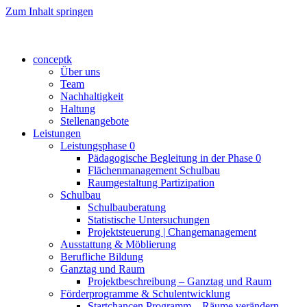
Zum Inhalt springen
conceptk
Über uns
Team
Nachhaltigkeit
Haltung
Stellenangebote
Leistungen
Leistungsphase 0
Pädagogische Begleitung in der Phase 0
Flächenmanagement Schulbau
Raumgestaltung Partizipation
Schulbau
Schulbauberatung
Statistische Untersuchungen
Projektsteuerung | Changemanagement
Ausstattung & Möblierung
Berufliche Bildung
Ganztag und Raum
Projektbeschreibung – Ganztag und Raum
Förderprogramme & Schulentwicklung
Startchancen Programm – Räume verändern