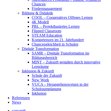
Chancen
Fördermanagement
Bildung & Didaktik
COOL – Cooperatives Offenes Lernen
4K Modell
PBL – Projektbasiertes Lernen
Flipped Classroom
STEAM Education
Kompetenzen im 21. Jahrhundert
Chancengleichheit in Schulen
Digitale Transformation
SAMR – Digitale Transformation im
Bildungsbereich
MINT – Zukunft gestalten durch innovative
Lernräume
Inklusion & Zukunft
Schule der Zukunft
New Work
VUCA – Herangehensweisen in der
Schulraumplanung
Inklusion
Referenzen
News
conceptk