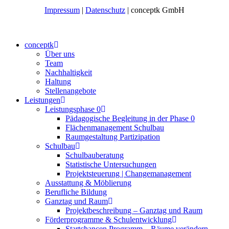
Impressum
|
Datenschutz
| conceptk GmbH
conceptk
Über uns
Team
Nachhaltigkeit
Haltung
Stellenangebote
Leistungen
Leistungsphase 0
Pädagogische Begleitung in der Phase 0
Flächenmanagement Schulbau
Raumgestaltung Partizipation
Schulbau
Schulbauberatung
Statistische Untersuchungen
Projektsteuerung | Changemanagement
Ausstattung & Möblierung
Berufliche Bildung
Ganztag und Raum
Projektbeschreibung – Ganztag und Raum
Förderprogramme & Schulentwicklung
Startchancen Programm – Räume verändern