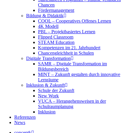
Chancen
Fördermanagement
Bildung & Didaktik
COOL – Cooperatives Offenes Lernen
4K Modell
PBL – Projektbasiertes Lernen
Flipped Classroom
STEAM Education
Kompetenzen im 21. Jahrhundert
Chancengleichheit in Schulen
Digitale Transformation
SAMR – Digitale Transformation im
Bildungsbereich
MINT – Zukunft gestalten durch innovative
Lernräume
Inklusion & Zukunft
Schule der Zukunft
New Work
VUCA – Herangehensweisen in der
Schulraumplanung
Inklusion
Referenzen
News
conceptk