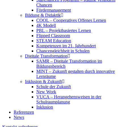
Chancen
Fördermanagement
Bildung & Didaktik
COOL – Cooperatives Offenes Lernen
4K Modell
PBL – Projektbasiertes Lernen
Flipped Classroom
STEAM Education
Kompetenzen im 21. Jahrhundert
Chancengleichheit in Schulen
Digitale Transformation
SAMR – Digitale Transformation im
Bildungsbereich
MINT – Zukunft gestalten durch innovative
Lernräume
Inklusion & Zukunft
Schule der Zukunft
New Work
VUCA – Herangehensweisen in der
Schulraumplanung
Inklusion
Referenzen
News
Kontakt aufnehmen