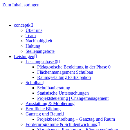
Zum Inhalt springen
conceptk
Über uns
Team
Nachhaltigkeit
Haltung
Stellenangebote
Leistungen
Leistungsphase 0
Pädagogische Begleitung in der Phase 0
Flächenmanagement Schulbau
Raumgestaltung Partizipation
Schulbau
Schulbauberatung
Statistische Untersuchungen
Projektsteuerung | Changemanagement
Ausstattung & Möblierung
Berufliche Bildung
Ganztag und Raum
Projektbeschreibung – Ganztag und Raum
Förderprogramme & Schulentwicklung
Startchancen Programm – Räume verändern