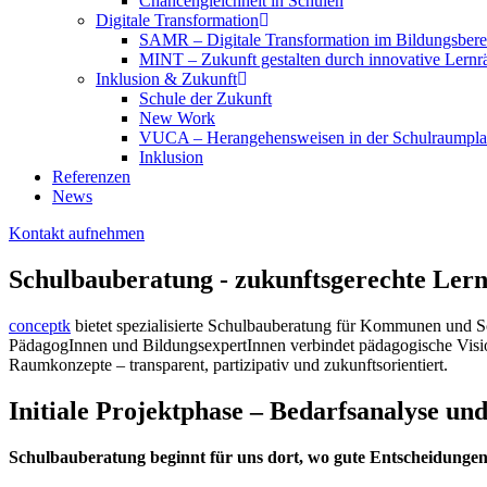
Chancengleichheit in Schulen
Digitale Transformation
SAMR – Digitale Transformation im Bildungsbere
MINT – Zukunft gestalten durch innovative Lern
Inklusion & Zukunft
Schule der Zukunft
New Work
VUCA – Herangehensweisen in der Schulraumpl
Inklusion
Referenzen
News
Kontakt aufnehmen
Schulbauberatung - zukunftsgerechte Lern
conceptk
bietet spezialisierte Schulbauberatung für Kommunen und Sch
PädagogInnen und BildungsexpertInnen verbindet pädagogische Visione
Raumkonzepte – transparent, partizipativ und zukunftsorientiert.
Initiale Projektphase – Bedarfsanalyse u
Schulbauberatung beginnt für uns dort, wo gute Entscheidungen