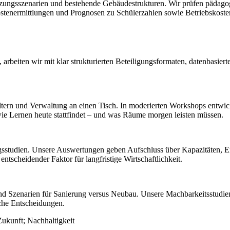
utzungsszenarien und bestehende Gebäudestrukturen. Wir prüfen pädag
stenermittlungen und Prognosen zu Schülerzahlen sowie Betriebskosten 
arbeiten wir mit klar strukturierten Beteiligungsformaten, datenbasie
Eltern und Verwaltung an einen Tisch. In moderierten Workshops entw
, wie Lernen heute stattfindet – und was Räume morgen leisten müssen.
sstudien. Unsere Auswertungen geben Aufschluss über Kapazitäten, En
tscheidender Faktor für langfristige Wirtschaftlichkeit.
d Szenarien für Sanierung versus Neubau. Unsere Machbarkeitsstudien 
sche Entscheidungen.