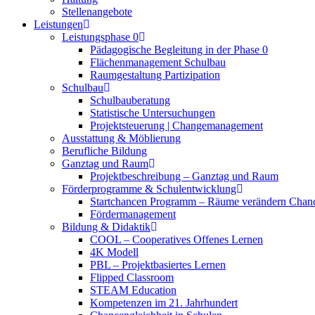
Stellenangebote
Leistungen
Leistungsphase 0
Pädagogische Begleitung in der Phase 0
Flächenmanagement Schulbau
Raumgestaltung Partizipation
Schulbau
Schulbauberatung
Statistische Untersuchungen
Projektsteuerung | Changemanagement
Ausstattung & Möblierung
Berufliche Bildung
Ganztag und Raum
Projektbeschreibung – Ganztag und Raum
Förderprogramme & Schulentwicklung
Startchancen Programm – Räume verändern Chan
Fördermanagement
Bildung & Didaktik
COOL – Cooperatives Offenes Lernen
4K Modell
PBL – Projektbasiertes Lernen
Flipped Classroom
STEAM Education
Kompetenzen im 21. Jahrhundert