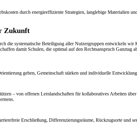
riebskosten durch energieeffiziente Strategien, langlebige Materialien
r Zukunft
h die systematische Beteiligung aller Nutzergruppen entwickeln wir Kon
ffen damit Schulen, die optimal auf den Rechtsanspruch Ganztag ab 
Orientierung geben, Gemeinschaft stärken und individuelle Entwicklun
ützen – von offenen Lernlandschaften für kollaboratives Arbeiten über
ernens.
rierefreie Erschließung, Differenzierungsräume, Rückzugsorte und sens