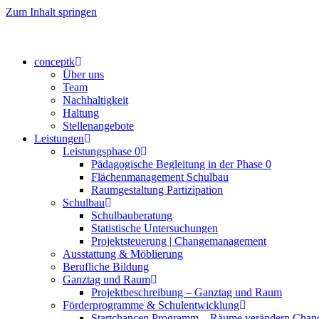
Zum Inhalt springen
conceptk
Über uns
Team
Nachhaltigkeit
Haltung
Stellenangebote
Leistungen
Leistungsphase 0
Pädagogische Begleitung in der Phase 0
Flächenmanagement Schulbau
Raumgestaltung Partizipation
Schulbau
Schulbauberatung
Statistische Untersuchungen
Projektsteuerung | Changemanagement
Ausstattung & Möblierung
Berufliche Bildung
Ganztag und Raum
Projektbeschreibung – Ganztag und Raum
Förderprogramme & Schulentwicklung
Startchancen Programm – Räume verändern Chan