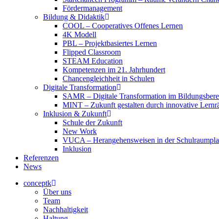
Fördermanagement
Bildung & Didaktik
COOL – Cooperatives Offenes Lernen
4K Modell
PBL – Projektbasiertes Lernen
Flipped Classroom
STEAM Education
Kompetenzen im 21. Jahrhundert
Chancengleichheit in Schulen
Digitale Transformation
SAMR – Digitale Transformation im Bildungsbere
MINT – Zukunft gestalten durch innovative Lern
Inklusion & Zukunft
Schule der Zukunft
New Work
VUCA – Herangehensweisen in der Schulraumpl
Inklusion
Referenzen
News
conceptk
Über uns
Team
Nachhaltigkeit
Haltung