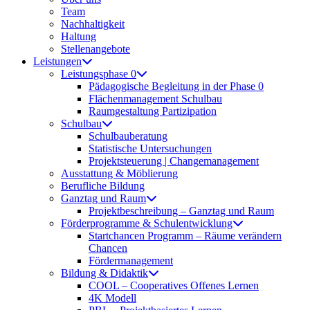
Team
Nachhaltigkeit
Haltung
Stellenangebote
Leistungen
Leistungsphase 0
Pädagogische Begleitung in der Phase 0
Flächenmanagement Schulbau
Raumgestaltung Partizipation
Schulbau
Schulbauberatung
Statistische Untersuchungen
Projektsteuerung | Changemanagement
Ausstattung & Möblierung
Berufliche Bildung
Ganztag und Raum
Projektbeschreibung – Ganztag und Raum
Förderprogramme & Schulentwicklung
Startchancen Programm – Räume verändern
Chancen
Fördermanagement
Bildung & Didaktik
COOL – Cooperatives Offenes Lernen
4K Modell