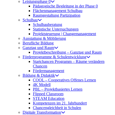
Leistungsphase 0
Pädagogische Begleitung in der Phase 0
Flächenmanagement Schulbau
Raumgestaltung Partizipation
Schulbau
Schulbauberatung
Statistische Untersuchungen
Projektsteuerung | Changemanagement
Ausstattung & Möblierung
Berufliche Bildung
Ganztag und Raum
Projektbeschreibung – Ganztag und Raum
Förderprogramme & Schulentwicklung
Startchancen Programm – Räume verändern
Chancen
Fördermanagement
Bildung & Didaktik
COOL – Cooperatives Offenes Lernen
4K Modell
PBL – Projektbasiertes Lernen
Flipped Classroom
STEAM Education
Kompetenzen im 21. Jahrhundert
Chancengleichheit in Schulen
Digitale Transformation