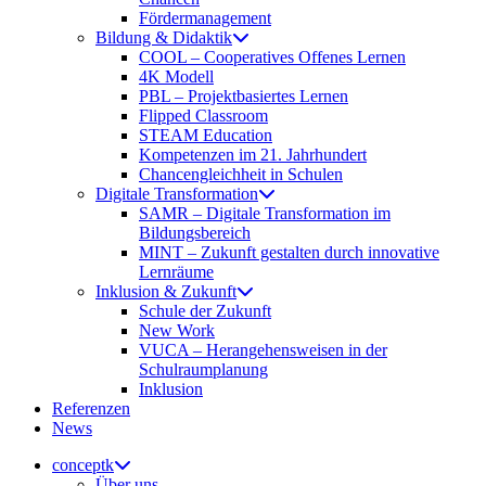
Fördermanagement
Bildung & Didaktik
COOL – Cooperatives Offenes Lernen
4K Modell
PBL – Projektbasiertes Lernen
Flipped Classroom
STEAM Education
Kompetenzen im 21. Jahrhundert
Chancengleichheit in Schulen
Digitale Transformation
SAMR – Digitale Transformation im
Bildungsbereich
MINT – Zukunft gestalten durch innovative
Lernräume
Inklusion & Zukunft
Schule der Zukunft
New Work
VUCA – Herangehensweisen in der
Schulraumplanung
Inklusion
Referenzen
News
conceptk
Über uns