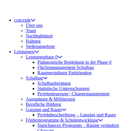
Zum
Inhalt
springen
conceptk
Über uns
Team
Nachhaltigkeit
Haltung
Stellenangebote
Leistungen
Leistungsphase 0
Pädagogische Begleitung in der Phase 0
Flächenmanagement Schulbau
Raumgestaltung Partizipation
Schulbau
Schulbauberatung
Statistische Untersuchungen
Projektsteuerung | Changemanagement
Ausstattung & Möblierung
Berufliche Bildung
Ganztag und Raum
Projektbeschreibung – Ganztag und Raum
Förderprogramme & Schulentwicklung
Startchancen Programm – Räume verändern
Chancen